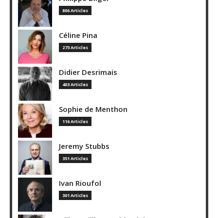
806 Articles
Céline Pina
273 Articles
Didier Desrimais
403 Articles
Sophie de Menthon
116 Articles
Jeremy Stubbs
351 Articles
Ivan Rioufol
301 Articles