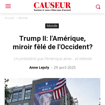
Accueil
Monde
Monde
Trump II: l’Amérique,
miroir fêlé de l’Occident?
Un président que l’Amérique aime… et déteste
Anne Lejoly
-
29 avril 2025