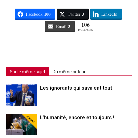
100
3
Facebook
Twitter
LinkedIn
106
3
Email
PARTAGES
Sur le même sujet
Du même auteur
Les ignorants qui savaient tout !
Abonné
L’humanité, encore et toujours !