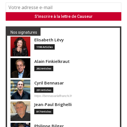
Nos signatures
Elisabeth Lévy
1190 Articles
Alain Finkielkraut
202 Articles
Cyril Bennasar
231 Articles
https://bennasarlaffranchi.fr
Jean-Paul Brighelli
817 Articles
Philippe Bilger