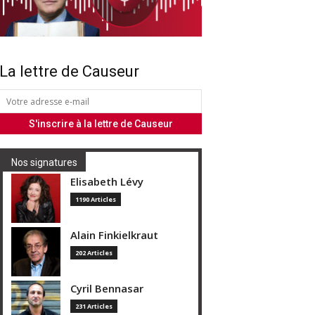
La lettre de Causeur
Nos signatures
Elisabeth Lévy
1190 Articles
Alain Finkielkraut
202 Articles
Cyril Bennasar
231 Articles