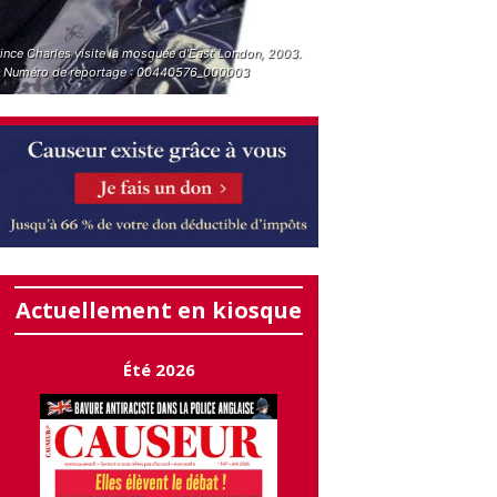
rince Charles visite la mosquée d'East London, 2003.
. Numéro de reportage : 00440576_000003
Actuellement en kiosque
Été 2026