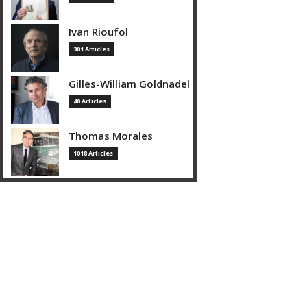
Ivan Rioufol
301 Articles
Gilles-William Goldnadel
40 Articles
Thomas Morales
1018 Articles