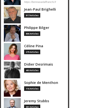
https://bennasarlaffranchi.fr
Jean-Paul Brighelli
817 Articles
Philippe Bilger
806 Articles
Céline Pina
273 Articles
Didier Desrimais
403 Articles
Sophie de Menthon
116 Articles
Jeremy Stubbs
351 Articles