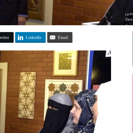
Le P
Sipa
witter
LinkedIn
Email