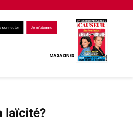
e connecter
Je m'abonne
MAGAZINES
 laïcité?