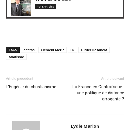
1018 Articles
TAGS
antifas
Clément Méric
FN
Olivier Besancot
salafisme
Article précédent
Article suivant
L’Eugénie du christianisme
La France en Centrafrique :
une politique de distance
arrogante ?
Lydie Marion