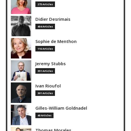
273 Articles
Didier Desrimais
404 Articles
Sophie de Menthon
116 Articles
Jeremy Stubbs
351 Articles
Ivan Rioufol
301 Articles
Gilles-William Goldnadel
40 Articles
Thomas Morales