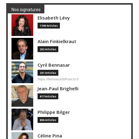
Nos signatures
Elisabeth Lévy
1190 Articles
Alain Finkielkraut
202 Articles
Cyril Bennasar
231 Articles
https://bennasarlaffranchi.fr
Jean-Paul Brighelli
817 Articles
Philippe Bilger
806 Articles
Céline Pina