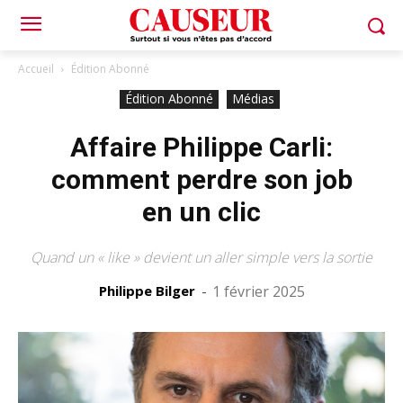
Accueil
Édition Abonné
Édition Abonné
Médias
Affaire Philippe Carli:
comment perdre son job
en un clic
Quand un « like » devient un aller simple vers la sortie
Philippe Bilger
-
1 février 2025