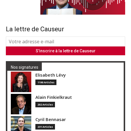
La lettre de Causeur
Nos signatures
Elisabeth Lévy
1190 Articles
Alain Finkielkraut
202 Articles
Cyril Bennasar
231 Articles