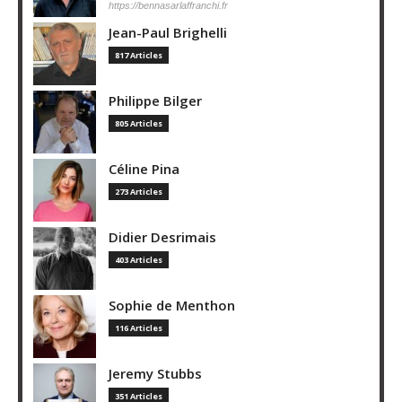
https://bennasarlaffranchi.fr
Jean-Paul Brighelli
817 Articles
Philippe Bilger
805 Articles
Céline Pina
273 Articles
Didier Desrimais
403 Articles
Sophie de Menthon
116 Articles
Jeremy Stubbs
351 Articles