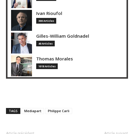
Ivan Rioufol
300 Articles
Gilles-William Goldnadel
40 Articles
Thomas Morales
1018 Articles
TAGS
Mediapart
Philippe Carli
Article précédent
Article suivant