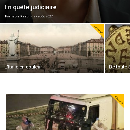
En quête judiciaire
François Kasbi
-
27 août 2022
Abonné
L’Italie en couleur
De toute 
Abonné