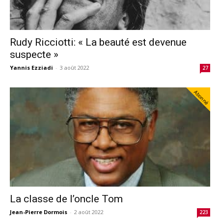
Rudy Ricciotti: « La beauté est devenue
suspecte »
Yannis Ezziadi
-
3 août 2022
27
Abonné
La classe de l’oncle Tom
Jean-Pierre Dormois
-
2 août 2022
223