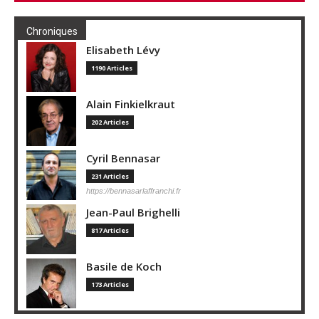
Chroniques
Elisabeth Lévy
1190 Articles
Alain Finkielkraut
202 Articles
Cyril Bennasar
231 Articles
https://bennasarlaffranchi.fr
Jean-Paul Brighelli
817 Articles
Basile de Koch
173 Articles