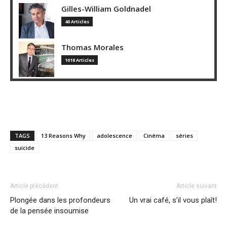
Gilles-William Goldnadel
40 Articles
Thomas Morales
1018 Articles
TAGS
13 Reasons Why
adolescence
Cinéma
séries
suicide
Article précédent
Article suivant
Plongée dans les profondeurs
Un vrai café, s’il vous plaît!
de la pensée insoumise