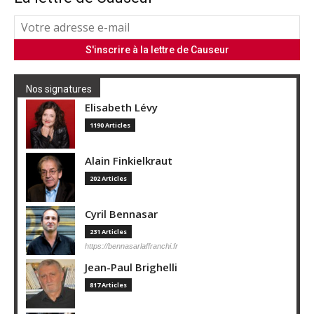
Nos signatures
Elisabeth Lévy
1190 Articles
Alain Finkielkraut
202 Articles
Cyril Bennasar
231 Articles
https://bennasarlaffranchi.fr
Jean-Paul Brighelli
817 Articles