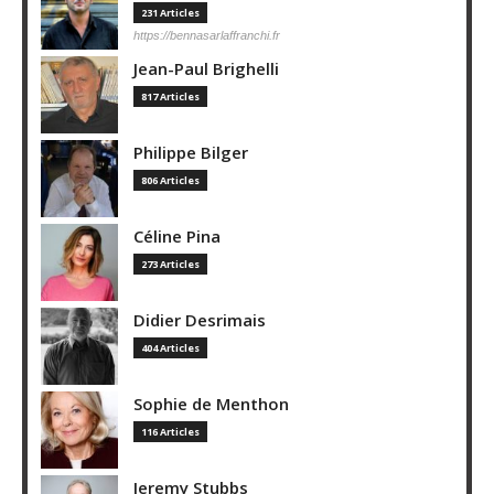
231 Articles
https://bennasarlaffranchi.fr
Jean-Paul Brighelli
817 Articles
Philippe Bilger
806 Articles
Céline Pina
273 Articles
Didier Desrimais
404 Articles
Sophie de Menthon
116 Articles
Jeremy Stubbs