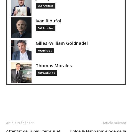
351 Articles
Ivan Rioufol
301 Articles
Gilles-William Goldnadel
40 Articles
Thomas Morales
1019 Articles
Article précédent
Article suivant
Attentat de Tunis : terreur et
Dolce & Gabbana: éloge de la