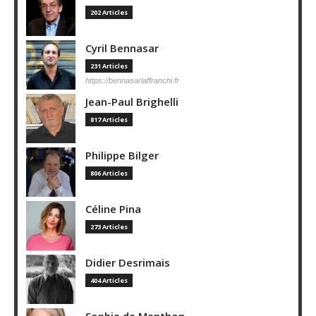
202 Articles
Cyril Bennasar
231 Articles
https://bennasarlaffranchi.fr
Jean-Paul Brighelli
817 Articles
Philippe Bilger
806 Articles
Céline Pina
273 Articles
Didier Desrimais
404 Articles
Sophie de Menthon