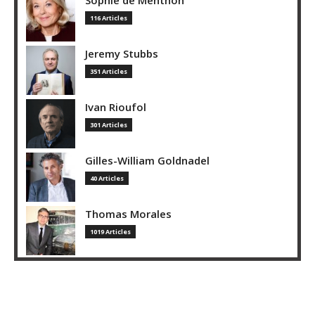
116 Articles
Jeremy Stubbs
351 Articles
Ivan Rioufol
301 Articles
Gilles-William Goldnadel
40 Articles
Thomas Morales
1019 Articles