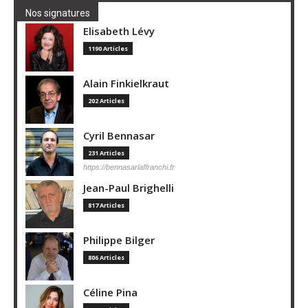
Nos signatures
Elisabeth Lévy
1190 Articles
Alain Finkielkraut
202 Articles
Cyril Bennasar
231 Articles
https://bennasarlaffranchi.fr
Jean-Paul Brighelli
817 Articles
Philippe Bilger
806 Articles
Céline Pina