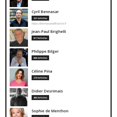
Cyril Bennasar
231 Articles
https://bennasarlaffranchi.fr
Jean-Paul Brighelli
817 Articles
Philippe Bilger
806 Articles
Céline Pina
273 Articles
Didier Desrimais
403 Articles
Sophie de Menthon