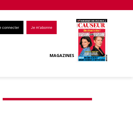
e connecter
Je m'abonne
MAGAZINES