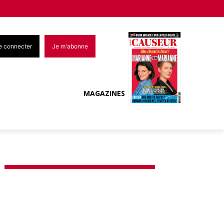
e connecter
Je m'abonne
MAGAZINES