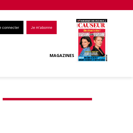
e connecter
Je m'abonne
MAGAZINES