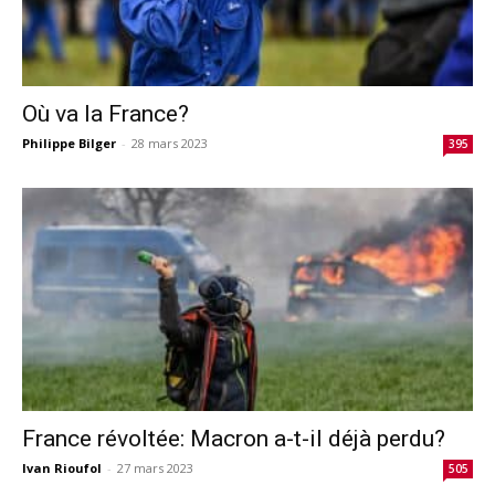
Où va la France?
Philippe Bilger
-
28 mars 2023
395
France révoltée: Macron a-t-il déjà perdu?
Ivan Rioufol
-
27 mars 2023
505