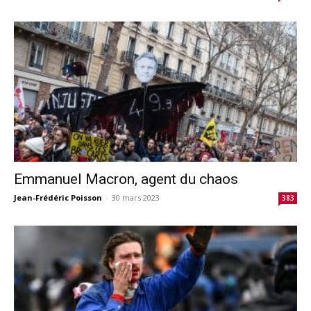
Emmanuel Macron, agent du chaos
Jean-Frédéric Poisson
-
30 mars 2023
383