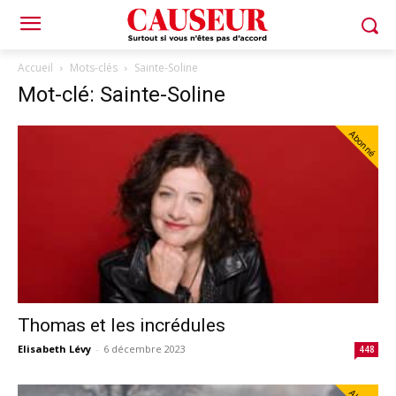
Accueil
Mots-clés
Sainte-Soline
Mot-clé: Sainte-Soline
Abonné
Thomas et les incrédules
Elisabeth Lévy
-
6 décembre 2023
448