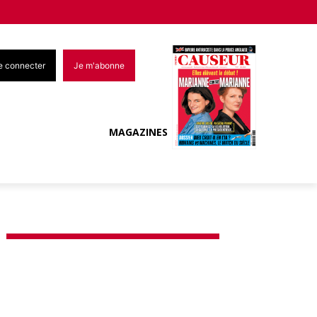
e connecter
Je m'abonne
MAGAZINES