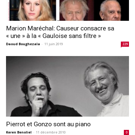
Marion Maréchal: Causeur consacre sa
« une » à la « Gauloise sans filtre »
Daoud Boughezala
-
11 juin 2019
229
Pierrot et Gonzo sont au piano
Keren Benoliel
-
11 décembre 2010
0