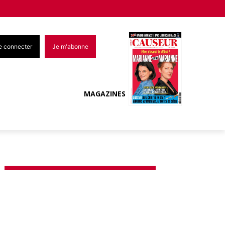
e connecter
Je m'abonne
MAGAZINES