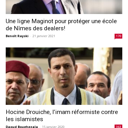
Une ligne Maginot pour protéger une école
de Nîmes des dealers!
Benoît Rayski
-
21 janvier 2021
170
Hocine Drouiche, l’imam réformiste contre
les islamistes
Daoud Boughezala
-
15 janvier 2020
363