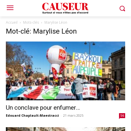
Accueil
Mots-clés
Marylise Léon
Mot-clé: Marylise Léon
Un conclave pour enfumer…
Edouard Chaplault-Maestracci
-
21 mars 2025
56