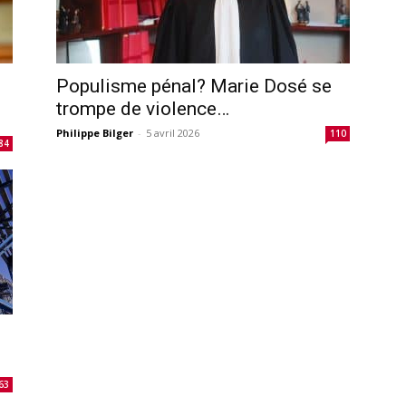
Populisme pénal? Marie Dosé se
trompe de violence…
Philippe Bilger
-
5 avril 2026
110
84
63