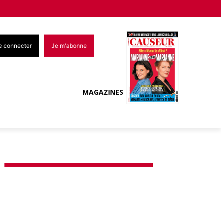
e connecter
Je m'abonne
MAGAZINES