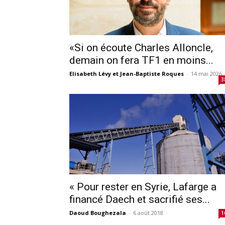
«Si on écoute Charles Alloncle,
demain on fera TF1 en moins...
Elisabeth Lévy et Jean-Baptiste Roques
-
14 mai 2026
3
« Pour rester en Syrie, Lafarge a
financé Daech et sacrifié ses...
Daoud Boughezala
-
6 août 2018
1