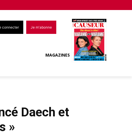
e connecter
Je m'abonne
MAGAZINES
ancé Daech et
s »