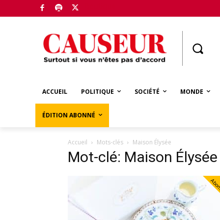
Boutique
ACCUEIL
POLITIQUE
SOCIÉTÉ
MONDE
ÉDITION ABONNÉ
Accueil
Mots-clés
Maison Élysée
Mot-clé: Maison Élysée
Abo