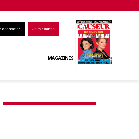
e connecter
Je m'abonne
MAGAZINES