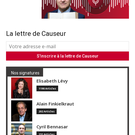
La lettre de Causeur
Nos signatures
Elisabeth Lévy
1190 Articles
Alain Finkielkraut
202 Articles
Cyril Bennasar
231 Articles