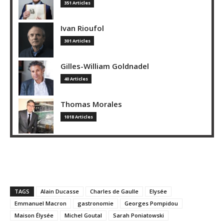
351 Articles
Ivan Rioufol
301 Articles
Gilles-William Goldnadel
40 Articles
Thomas Morales
1018 Articles
TAGS
Alain Ducasse
Charles de Gaulle
Elysée
Emmanuel Macron
gastronomie
Georges Pompidou
Maison Élysée
Michel Goutal
Sarah Poniatowski