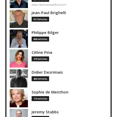
https://bennasarlaffranchi.fr
Jean-Paul Brighelli
817 Articles
Philippe Bilger
806 Articles
Céline Pina
273 Articles
Didier Desrimais
403 Articles
Sophie de Menthon
116 Articles
Jeremy Stubbs