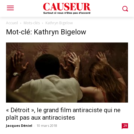
Accueil
Mots-clés
Kathryn Bigelow
Mot-clé: Kathryn Bigelow
« Détroit », le grand film antiraciste qui ne
plaît pas aux antiracistes
Jacques Déniel
-
10 mars 2018
29