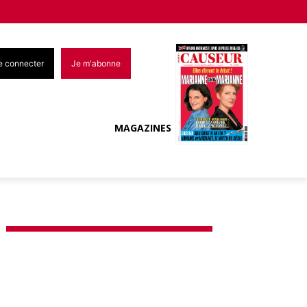
e connecter
Je m'abonne
MAGAZINES