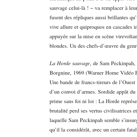
sauvage celui-là ! − va remplacer à leu
fusent des répliques aussi brillantes q
vive allure et quiproquos en cascades in
appuyée sur la mise en scène virevolta
blondes. Un des chefs-d’œuvre du genr
La Horde sauvage
, de Sam Peckinpah, 
Borgnine, 1969 (Warner Home Vidéo F
Une bande de francs-tireurs de l’Ouest
d’un convoi d’armes. Sordide appât du
prime sans foi ni loi : La Horde représe
brutalité perd ses vertus civilisatrices
laquelle Sam Peckinpah semble s’insurger
qu’il la considérât, avec un certain fa