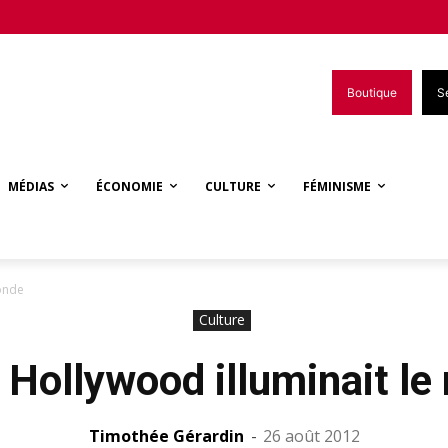
Boutique
S
MÉDIAS
ÉCONOMIE
CULTURE
FÉMINISME
onde
Culture
Hollywood illuminait l
Timothée Gérardin
-
26 août 2012