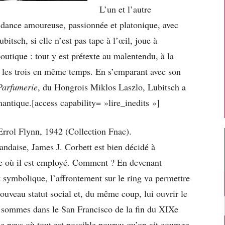
L’un et l’autre
ondance amoureuse, passionnée et platonique, avec
tsch, si elle n’est pas tape à l’œil, joue à
boutique : tout y est prétexte au malentendu, à la
ce les trois en même temps. En s’emparant avec son
Parfumerie
, du Hongrois Miklos Laszlo, Lubitsch a
antique.[access capability= »lire_inedits »]
Errol Flynn, 1942 (Collection Fnac).
andaise, James J. Corbett est bien décidé à
que où il est employé. Comment ? En devenant
symbolique, l’affrontement sur le ring va permettre
nouveau statut social et, du même coup, lui ouvrir le
 sommes dans le San Francisco de la fin du XIXe
le pays où tout est possible pourvu qu’on ait courage