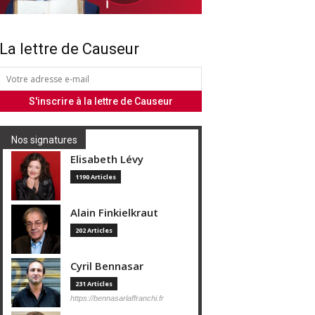
La lettre de Causeur
Nos signatures
Elisabeth Lévy
1190 Articles
Alain Finkielkraut
202 Articles
Cyril Bennasar
231 Articles
https://bennasarlaffranchi.fr