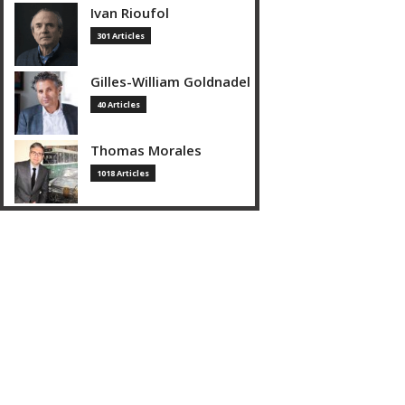
Ivan Rioufol
301 Articles
Gilles-William Goldnadel
40 Articles
Thomas Morales
1018 Articles