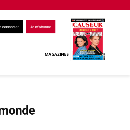
e connecter
Je m'abonne
MAGAZINES
e monde