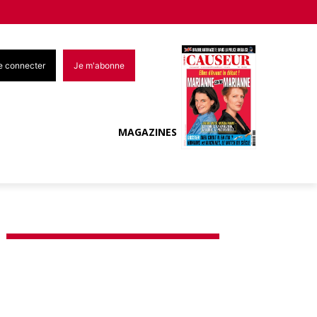
e connecter
Je m'abonne
MAGAZINES