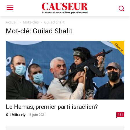
Accueil
Mots-clés
Guilad Shalit
Mot-clé: Guilad Shalit
Abonné
Le Hamas, premier parti israélien?
Gil Mihaely
-
8 juin 2021
161