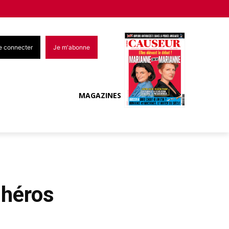
e connecter
Je m'abonne
MAGAZINES
 héros