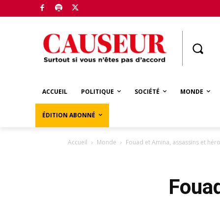
Boutique
ACCUEIL
POLITIQUE
SOCIÉTÉ
MONDE
ÉDITION ABONNÉ
Accueil
Monde
Fouad et Amina, assassins et hér
Fouad