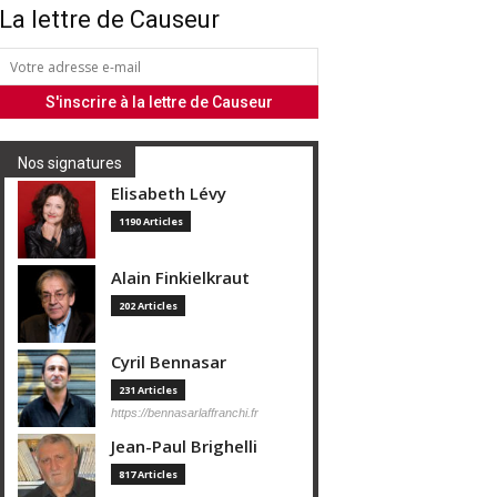
La lettre de Causeur
Nos signatures
Elisabeth Lévy
1190 Articles
Alain Finkielkraut
202 Articles
Cyril Bennasar
231 Articles
https://bennasarlaffranchi.fr
Jean-Paul Brighelli
817 Articles