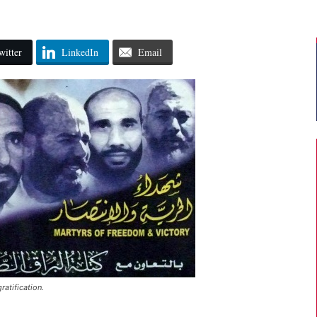
witter
LinkedIn
Email
atification.