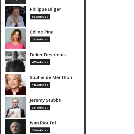
Philippe Bilger
804 Articles
Céline Pina
273 Articles
Didier Desrimais
403 Articles
Sophie de Menthon
116 Articles
Jeremy Stubbs
351 Articles
Ivan Rioufol
300 Articles