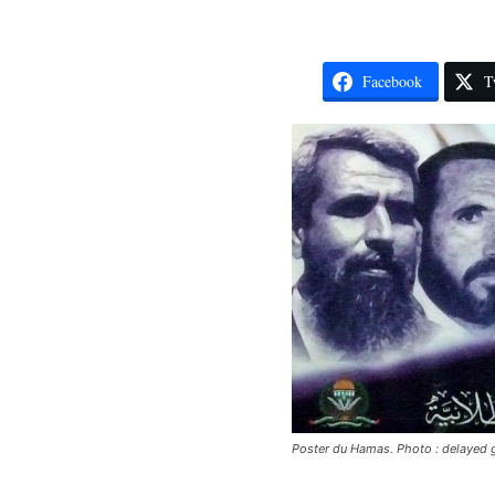
Facebook
T
Poster du Hamas. Photo : delayed gr