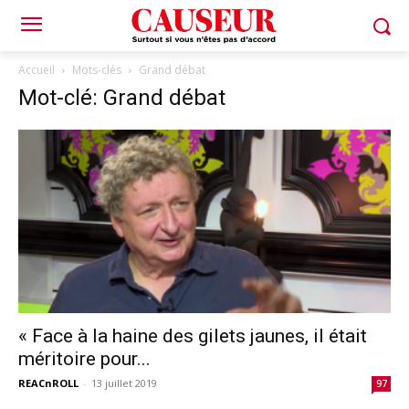
Accueil
Mots-clés
Grand débat
Mot-clé: Grand débat
« Face à la haine des gilets jaunes, il était
méritoire pour...
REACnROLL
-
13 juillet 2019
97