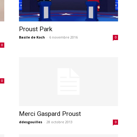
Proust Park
Basile de Koch
-
6 novembre 2016
0
0
0
Merci Gaspard Proust
ddesgouilles
-
28 octobre 2013
0