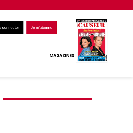
e connecter
Je m'abonne
MAGAZINES