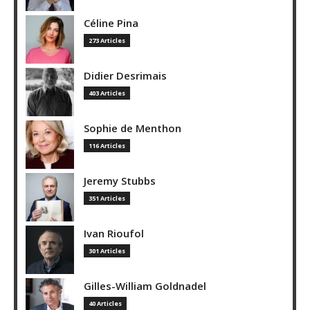
Céline Pina
273 Articles
Didier Desrimais
403 Articles
Sophie de Menthon
116 Articles
Jeremy Stubbs
351 Articles
Ivan Rioufol
301 Articles
Gilles-William Goldnadel
40 Articles