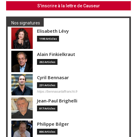
Nos signatures
Elisabeth Lévy
1190 Articles
Alain Finkielkraut
202 Articles
Cyril Bennasar
231 Articles
https://bennasarlaffranchi.fr
Jean-Paul Brighelli
817 Articles
Philippe Bilger
806 Articles