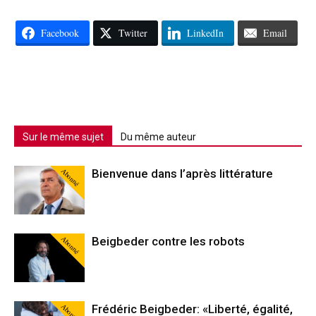
Facebook
Twitter
LinkedIn
Email
Sur le même sujet
Du même auteur
Abonné
Bienvenue dans l’après littérature
Abonné
Beigbeder contre les robots
Abonné
Frédéric Beigbeder: «Liberté, égalité,