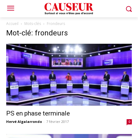
Accueil
Mots-clés
Frondeurs
Mot-clé: frondeurs
PS en phase terminale
Hervé Algalarrondo
-
7 février 2017
0