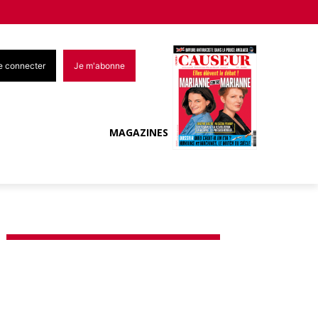
e connecter
Je m'abonne
MAGAZINES