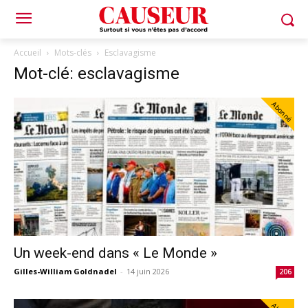
Accueil
Mots-clés
Esclavagisme
Mot-clé: esclavagisme
Abonné
Un week-end dans « Le Monde »
Gilles-William Goldnadel
-
14 juin 2026
206