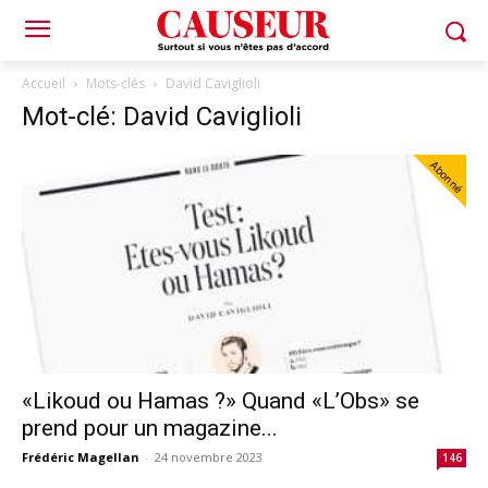
Accueil
Mots-clés
David Caviglioli
Mot-clé: David Caviglioli
Abonné
«Likoud ou Hamas ?» Quand «L’Obs» se
prend pour un magazine...
Frédéric Magellan
-
24 novembre 2023
146