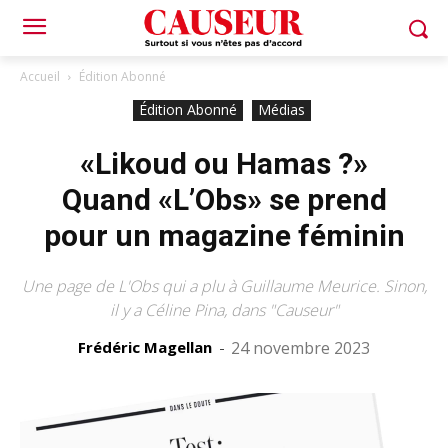
Accueil
Édition Abonné
Édition Abonné
Médias
«Likoud ou Hamas ?»
Quand «L’Obs» se prend
pour un magazine féminin
Une page de L'Obs qui a plu à Guillaume Meurice. Sinon,
il y a Céline Pina, dans "Causeur"
Frédéric Magellan
-
24 novembre 2023