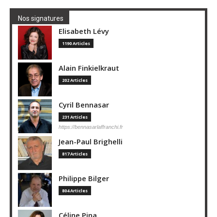
Nos signatures
Elisabeth Lévy
1190 Articles
Alain Finkielkraut
202 Articles
Cyril Bennasar
231 Articles
https://bennasarlaffranchi.fr
Jean-Paul Brighelli
817 Articles
Philippe Bilger
804 Articles
Céline Pina