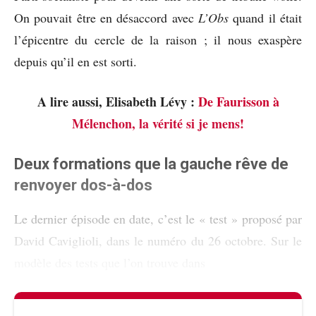
On pouvait être en désaccord avec
L’Obs
quand il était
l’épicentre du cercle de la raison ; il nous exaspère
depuis qu’il en est sorti.
A lire aussi, Elisabeth Lévy :
De Faurisson à
Mélenchon, la vérité si je mens!
Deux formations que la gauche rêve de
renvoyer dos-à-dos
Le dernier épisode en date, c’est le « test » proposé par
David Caviglioli, dans le numéro du 26 octobre. Sur le
modèle des tests que l’on trouve dans