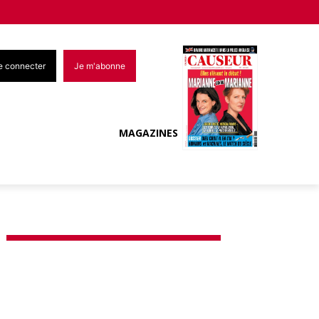
e connecter
Je m'abonne
MAGAZINES