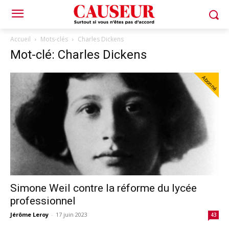
Accueil
Mots-clés
Charles Dickens
Mot-clé: Charles Dickens
Abonné
Simone Weil contre la réforme du lycée
professionnel
Jérôme Leroy
-
17 juin 2023
43