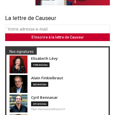
La lettre de Causeur
Nos signatures
Elisabeth Lévy
1190 Articles
Alain Finkielkraut
202 Articles
Cyril Bennasar
231 Articles
https://bennasarlaffranchi.fr