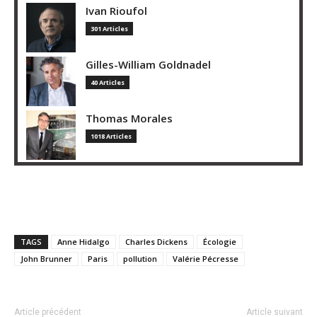
Ivan Rioufol
301 Articles
Gilles-William Goldnadel
40 Articles
Thomas Morales
1018 Articles
TAGS
Anne Hidalgo
Charles Dickens
Écologie
John Brunner
Paris
pollution
Valérie Pécresse
Article précédent
Article suivant