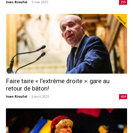
Ivan Rioufol
-
5 mai 2025
215
Abonné
Faire taire « l’extrême droite »: gare au
retour de bâton!
Ivan Rioufol
-
6 avril 2025
404