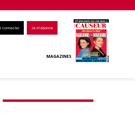
e connecter
Je m'abonne
MAGAZINES