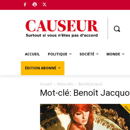
Boutique
ACCUEIL
POLITIQUE
SOCIÉTÉ
MONDE
ÉDITION ABONNÉ
Accueil
Mots-clés
Benoît Jacquot
Mot-clé: Benoît Jacquo
Abo