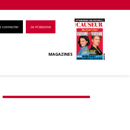
e connecter
Je m'abonne
MAGAZINES