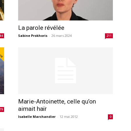
La parole révélée
Sabine Prokhoris
-
26 mars 2024
44
211
nné
Marie-Antoinette, celle qu’on
aimait haïr
79
Isabelle Marchandier
-
12 mai 2012
0