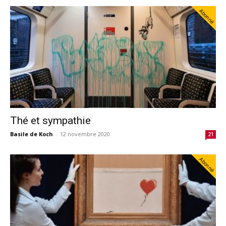
Abonné
Thé et sympathie
Basile de Koch
-
12 novembre 2020
21
Abonné