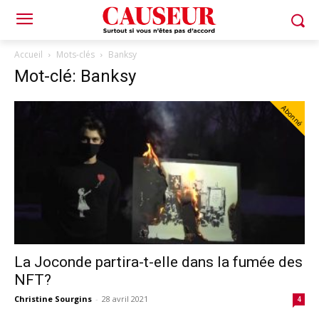
Accueil
Mots-clés
Banksy
Mot-clé: Banksy
Abonné
La Joconde partira-t-elle dans la fumée des
NFT?
Christine Sourgins
-
28 avril 2021
4