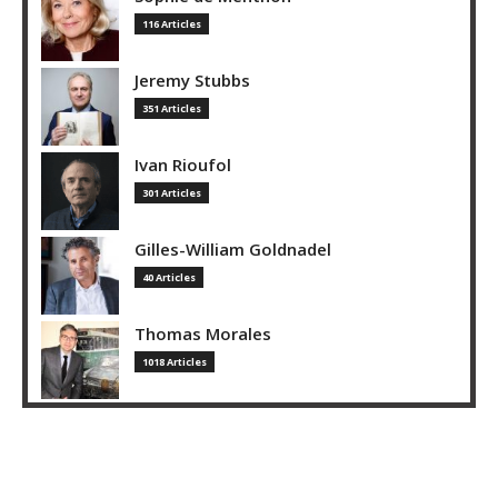
116 Articles
Jeremy Stubbs
351 Articles
Ivan Rioufol
301 Articles
Gilles-William Goldnadel
40 Articles
Thomas Morales
1018 Articles