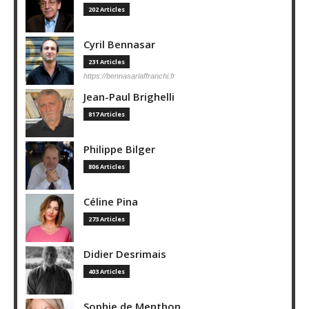
202 Articles
Cyril Bennasar
231 Articles
https://bennasarlaffranchi.fr
Jean-Paul Brighelli
817 Articles
Philippe Bilger
806 Articles
Céline Pina
273 Articles
Didier Desrimais
403 Articles
Sophie de Menthon