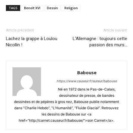
TAGS
Benoît XVI
Dessin
Religion
Article précédent
Article suivant
Lachez la grappe à Loulou
L’Allemagne : toujours cette
Nicollin !
passion des murs…
Babouse
https://www.causeur.fr/auteur/babouse
Né en 1972 dans le Pas-de-Calais,
dessinateur de presse, de bandes
dessinées et de pépères à gros nez, Babouse publie notamment
dans “Charlie Hebdo”, “L’Humanité”, “Fluide Glacial”. Retrouvez
les dessins de Babouse sur <a
href="http://carnet.causeur.fr/babouse/">son Carnet</a>.