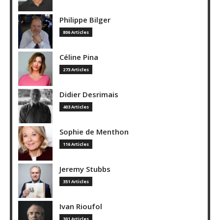
Philippe Bilger
806 Articles
Céline Pina
273 Articles
Didier Desrimais
403 Articles
Sophie de Menthon
116 Articles
Jeremy Stubbs
351 Articles
Ivan Rioufol
301 Articles