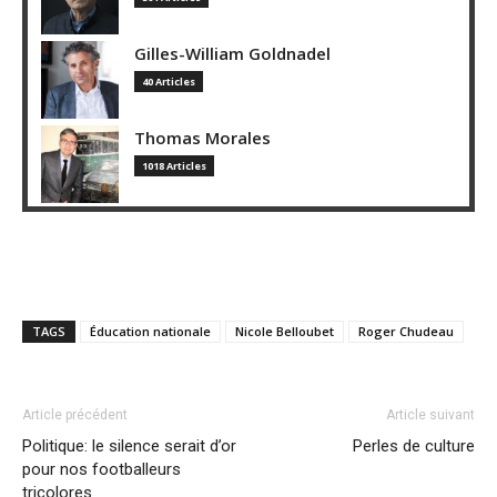
Gilles-William Goldnadel
40 Articles
Thomas Morales
1018 Articles
TAGS
Éducation nationale
Nicole Belloubet
Roger Chudeau
Article précédent
Article suivant
Politique: le silence serait d’or
Perles de culture
pour nos footballeurs
tricolores