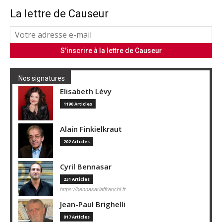
La lettre de Causeur
Nos signatures
Elisabeth Lévy
1190 Articles
Alain Finkielkraut
202 Articles
Cyril Bennasar
231 Articles
https://bennasarlaffranchi.fr
Jean-Paul Brighelli
817 Articles