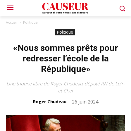
Accueil
Politique
Politique
«Nous sommes prêts pour
redresser l’école de la
République»
Une tribune libre de Roger Chudeau, député RN de Loir-
et-Cher
Roger Chudeau
-
26 juin 2024