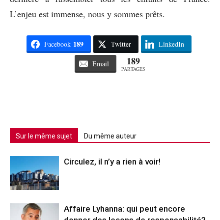
L’enjeu est immense, nous y sommes prêts.
189
Facebook
Twitter
LinkedIn
189
Email
PARTAGES
Sur le même sujet
Du même auteur
Circulez, il n’y a rien à voir!
Affaire Lyhanna: qui peut encore
donner des leçons de responsabilité?