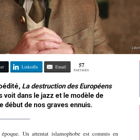
L'éc
57
ter
LinkedIn
Email
PARTAGES
oédité,
La destruction des Européens
voit dans le jazz et le modèle de
le début de nos graves ennuis.
 époque. Un attentat islamophobe est commis en