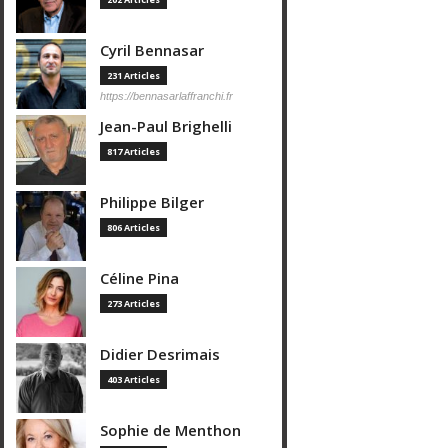
Cyril Bennasar
231 Articles
https://bennasarlaffranchi.fr
Jean-Paul Brighelli
817 Articles
Philippe Bilger
806 Articles
Céline Pina
273 Articles
Didier Desrimais
403 Articles
Sophie de Menthon