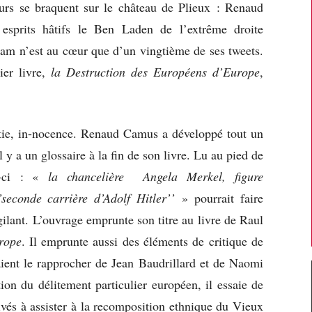
eurs se braquent sur le château de Plieux : Renaud
esprits hâtifs le Ben Laden de l’extrême droite
slam n’est au cœur que d’un vingtième de ses tweets.
ier livre,
la Destruction des Européens d’Europe
,
tie, in-nocence. Renaud Camus a développé tout un
 y a un glossaire à la fin de son livre. Lu au pied de
i-ci : «
la chancelière Angela Merkel, figure
seconde carrière d’Adolf Hitler’’
» pourrait faire
gilant. L’ouvrage emprunte son titre au livre de Raul
urope
. Il emprunte aussi des éléments de critique de
ient le rapprocher de Jean Baudrillard et de Naomi
on du délitement particulier européen, il essaie de
s à assister à la recomposition ethnique du Vieux