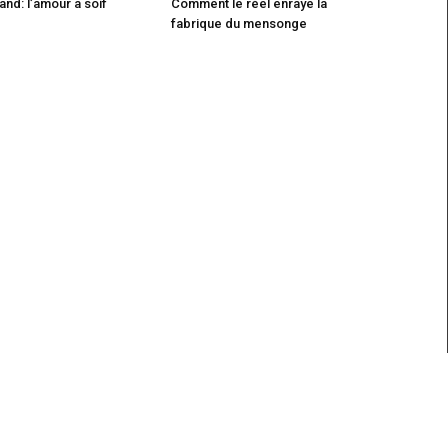
nd: l’amour a soif
Comment le réel enraye la
fabrique du mensonge