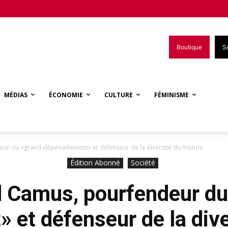
Boutique
S
MÉDIAS
ÉCONOMIE
CULTURE
FÉMINISME
ur du «grand dépenaillement» et défenseur de la diversité du monde
Édition Abonné
Société
 Camus, pourfendeur du
» et défenseur de la div