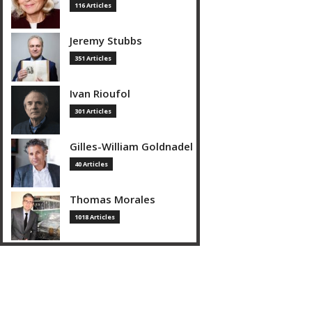
116 Articles
Jeremy Stubbs
351 Articles
Ivan Rioufol
301 Articles
Gilles-William Goldnadel
40 Articles
Thomas Morales
1018 Articles