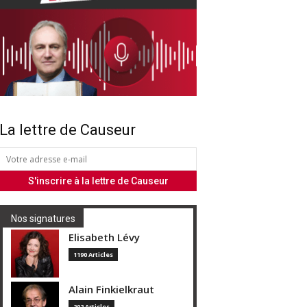
La lettre de Causeur
Nos signatures
Elisabeth Lévy
1190 Articles
Alain Finkielkraut
202 Articles