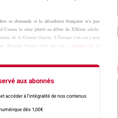
ders se demande si la décadence française n’a pas
d Camus la situe plutôt au début du XXème siècle.
umaine de la Grande Guerre. L’Europe s’en est à peu
ent. Renaud Camus n’est pas un
«
paniqué de la
éservé aux abonnés
le et accéder à l'intégralité de nos contenus
numérique dès 1,00€