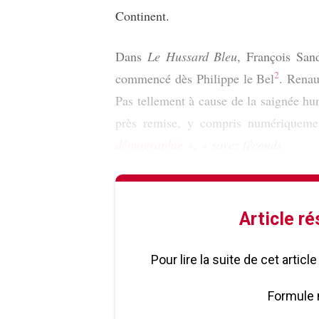
Continent.
Dans
Le Hussard Bleu
, François San
2
commencé dès Philippe le Bel
. Renau
Pas tellement à cause de la saignée h
près remise, y compris numériquem
démographie
»,
«
soyez féconds
Article r
Pour lire la suite de cet artic
Formule 