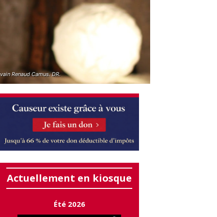
rivain Renaud Camus. DR.
Actuellement en kiosque
Été 2026