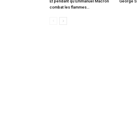
Et pendant qu’Emmanuel Macron
George Sa
combat les flammes…