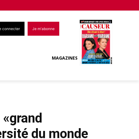
e connecter
Je m'abonne
MAGAZINES
 «grand
ersité du monde