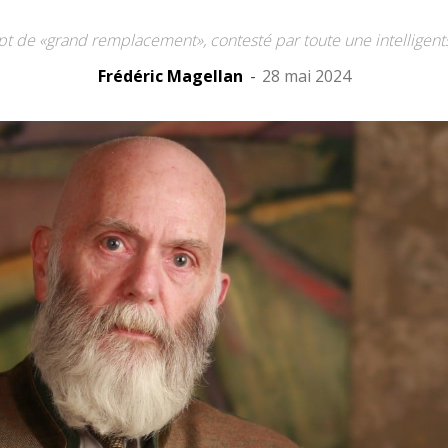
ept de «grand remplacement», contesté par toute une intelligents
Frédéric Magellan
-
28 mai 2024