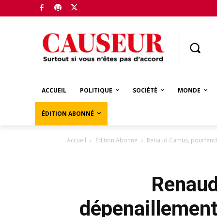
Boutique
ACCUEIL
POLITIQUE
SOCIÉTÉ
MONDE
ÉDITION ABONNÉ
Accueil
Édition Abonné
Renaud Camus, pourfende
Renaud
dépenaillement