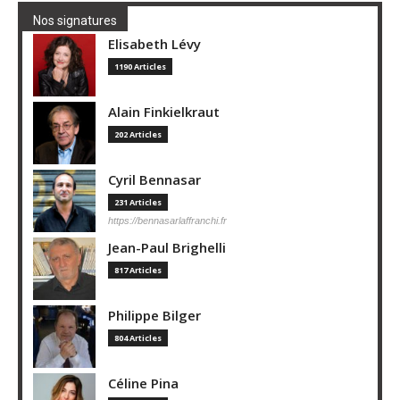
Nos signatures
Elisabeth Lévy
1190 Articles
Alain Finkielkraut
202 Articles
Cyril Bennasar
231 Articles
https://bennasarlaffranchi.fr
Jean-Paul Brighelli
817 Articles
Philippe Bilger
804 Articles
Céline Pina