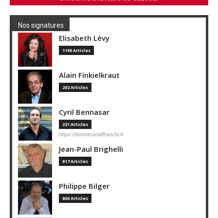
Nos signatures
Elisabeth Lévy
1190 Articles
Alain Finkielkraut
202 Articles
Cyril Bennasar
231 Articles
https://bennasarlaffranchi.fr
Jean-Paul Brighelli
817 Articles
Philippe Bilger
806 Articles