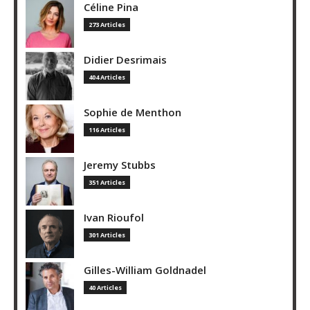
Céline Pina
273 Articles
Didier Desrimais
404 Articles
Sophie de Menthon
116 Articles
Jeremy Stubbs
351 Articles
Ivan Rioufol
301 Articles
Gilles-William Goldnadel
40 Articles