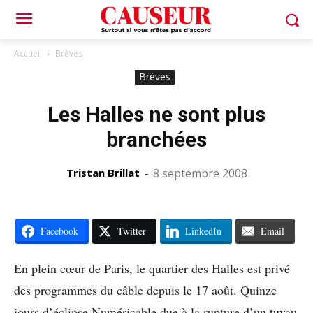
Accueil
Brèves
Brèves
Les Halles ne sont plus
branchées
Tristan Brillat
-
8 septembre 2008
Facebook
Twitter
LinkedIn
Email
En plein cœur de Paris, le quartier des Halles est privé
des programmes du câble depuis le 17 août. Quinze
jours d’éclipse Numéricable due à la rupture d’un tuyau