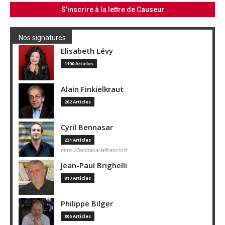
Nos signatures
Elisabeth Lévy
1190 Articles
Alain Finkielkraut
202 Articles
Cyril Bennasar
231 Articles
https://bennasarlaffranchi.fr
Jean-Paul Brighelli
817 Articles
Philippe Bilger
805 Articles