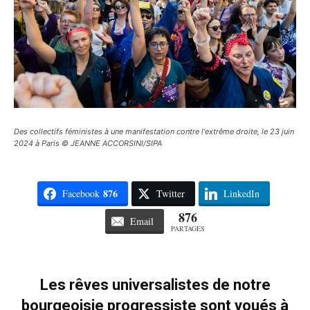
Des collectifs féministes à une manifestation contre l'extrême droite, le 23 juin
2024 à Paris © JEANNE ACCORSINI/SIPA
876
Facebook
Twitter
LinkedIn
876
Email
PARTAGES
Les rêves universalistes de notre
bourgeoisie progressiste sont voués à