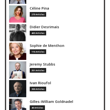
Céline Pina
273 Articles
Didier Desrimais
403 Articles
Sophie de Menthon
116 Articles
Jeremy Stubbs
351 Articles
Ivan Rioufol
300 Articles
Gilles-William Goldnadel
40 Articles