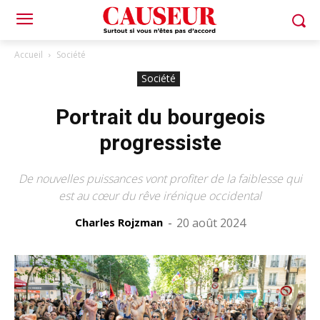
Accueil
Société
Société
Portrait du bourgeois
progressiste
De nouvelles puissances vont profiter de la faiblesse qui
est au cœur du rêve irénique occidental
Charles Rojzman
-
20 août 2024